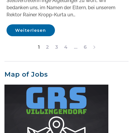
Stellvertreterin Inge Aigeldinger zu Wort: Wir
bedanken uns, im Namen der Eltern, bei unserem
Rektor Rainer Kropp-Kurta un…
Weiterlesen
1
2
3
4
…
6
Map of Jobs