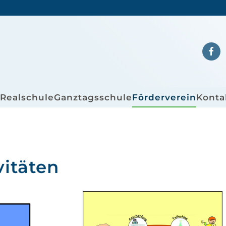
/Realschule
Ganztagsschule
Förderverein
Konta
itäten