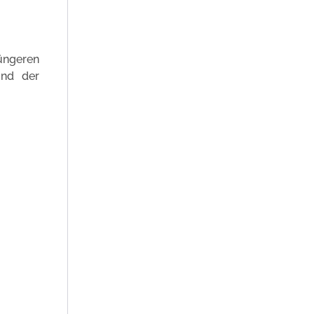
üngeren
und der