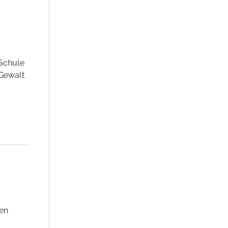
 Schule
 Gewalt
ren