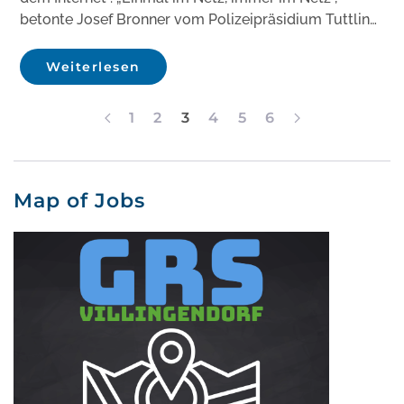
betonte Josef Bronner vom Polizeipräsidium Tuttlin…
Weiterlesen
1
2
3
4
5
6
Map of Jobs