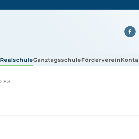
/Realschule
Ganztagsschule
Förderverein
Konta
b (RS)