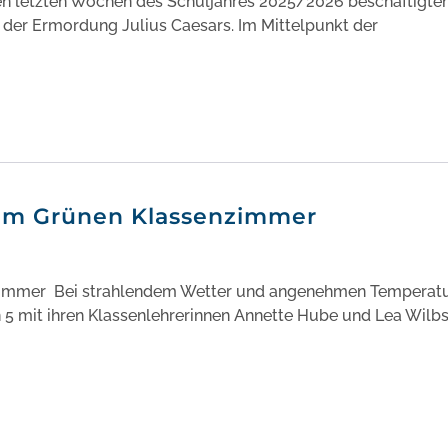
den letzten Wochen des Schuljahres 2025/2026 beschäftigten
t der Ermordung Julius Caesars. Im Mittelpunkt der
im Grünen Klassenzimmer
zimmer Bei strahlendem Wetter und angenehmen Temperat
n 5 mit ihren Klassenlehrerinnen Annette Hube und Lea Wilb