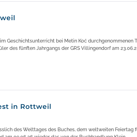
weil
 im Geschichtsunterricht bei Metin Koć durchgenommenen
ler des fünften Jahrgangs der GRS Villingendorf am 23.06.
st in Rottweil
sslich des Welttages des Buches, dem weltweiten Feiertag f
and am 09.06.26 wieder das von der Buchhandlung Klein