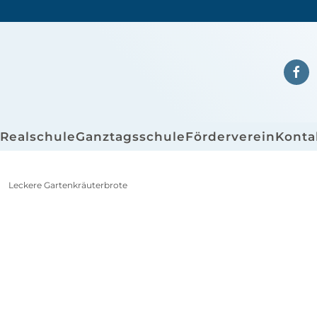
/Realschule
Ganztagsschule
Förderverein
Konta
Leckere Gartenkräuterbrote