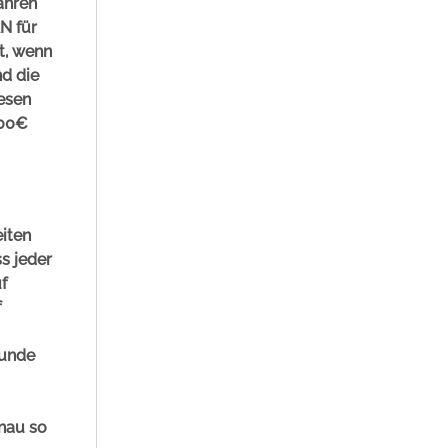
ahren
N für
t, wenn
d die
iesen
000€
eiten
s jeder
f
f
Kunde
enau so