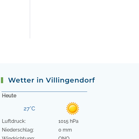
Wetter in Villingendorf
Heute
27°C
Luftdruck:
1015 hPa
Niederschlag:
0 mm
Windrichtung:
ONO