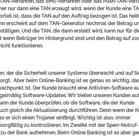
-TAN-Verfahren, das SMS-Verfahren oder das Push-TAN-Verf
immer nur dann eine TAN erzeugt wird, wenn der Kunde eine TA
teil ist, dass die TAN auf den Auftrag bezogen ist. Das heiß
nn erscheint auf dem TAN-Generator nochmal der Betrag un
tigen. Und die TAN, die dann erstellt wird, kann nur für d
d wenn Betrüger im Hintergrund sind und den Betrag auf 2
icht funktionieren.
en, der die Sicherheit unserer Systeme überwacht und auf S
orgt. Aber beim Online-Banking ist es genau so wichtig, das
wachpunkt ist. Der Kunde braucht eine Antiviren-Software au
egelmäßig Software-Updates. Wir bieten unseren Kunden au
nn der Kunde überprüfen, ob die Software, die der Kunde
t auch gleich die Aktualisierung durchführen. Denn wenn der 
ss er sich einen Trojaner einfängt. Wichtig ist also, immer
sorgfältig zu kontrollieren. Im Zweifel mit der Sperr-Notruf-
 zu der Bank aufnehmen.
Beim Online Banking ist es aber g