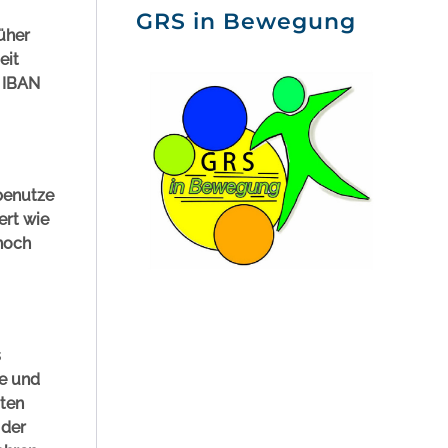
GRS in Bewegung
üher
eit
r IBAN
benutze
ert wie
noch
s
te und
ten
 der