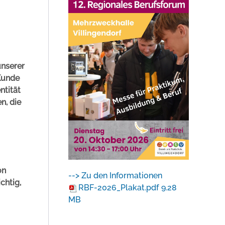
unserer
 Kunde
ntität
n, die
on
--> Zu den Informationen
chtig,
RBF-2026_Plakat.pdf
9.28
MB