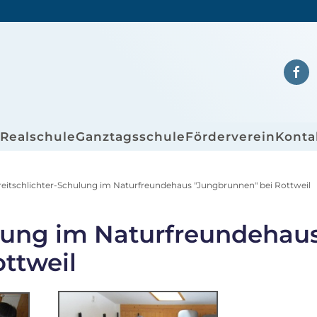
/Realschule
Ganztagsschule
Förderverein
Konta
reitschlichter-Schulung im Naturfreundehaus "Jungbrunnen" bei Rottweil
ulung im Naturfreundehau
ttweil