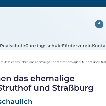
/Realschule
Ganztagsschule
Förderverein
Konta
ntklässler besuchen das ehemalige Konzentrationslager Struthof und Str
hen das ehemalige
Struthof und Straßburg
schaulich