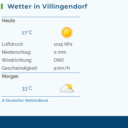
Wetter in Villingendorf
Heute
27°C
Luftdruck:
1015 hPa
Niederschlag:
0 mm
Windrichtung:
ONO
Geschwindigkeit:
9 km/h
Morgen
33°C
© Deutscher Wetterdienst