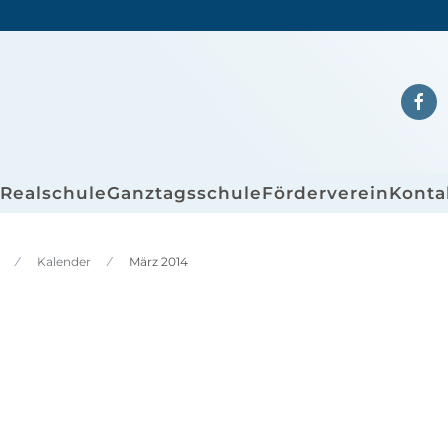
/Realschule
Ganztagsschule
Förderverein
Konta
Kalender
März 2014