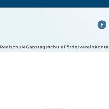
/Realschule
Ganztagsschule
Förderverein
Konta