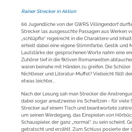
Rainer Strecker in Aktion
66 Jugendliche von der GWRS Villingendorf durft
Strecker las ausgesuchte Passagen aus Werken vor
„schlüpfte“ regelrecht in die Charaktere und Inhal
erhielt dabei eine eigene Stimmfarbe, Gestik und M
Lautstärke der gesprochenen Worte nahm eine eno
Zuhörer tief in die fiktiven Romanwelten abtauch
waren beinahe mit Händen zu greifen. Die Schüle
Nichtleser und Literatur-Muffel? Vielleicht fällt d
etwas leichter… .
Nach der Lesung sah man Strecker die Anstrengun
dabei sogar ansatzweise ins Schwitzen - für viele
Strecker auf einem Tisch und beantwortete zahlre
um seinen Werdegang, das Einspielen von Hörbüch
Schauspieler, der ganz „normal“ zu sein scheint.
getratscht und erzählt. Zum Schluss posierte der