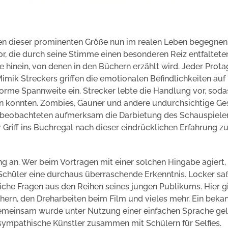
en dieser prominenten Größe nun im realen Leben begegnen
, die durch seine Stimme einen besonderen Reiz entfalteten
te hinein, von denen in den Büchern erzählt wird. Jeder Prota
imik Streckers griffen die emotionalen Befindlichkeiten auf
rme Spannweite ein. Strecker lebte die Handlung vor, soda
en konnten. Zombies, Gauner und andere undurchsichtige Ge
r beobachteten aufmerksam die Darbietung des Schauspieler
er Griff ins Buchregal nach dieser eindrücklichen Erfahrung z
g an. Wer beim Vortragen mit einer solchen Hingabe agiert
 Schüler eine durchaus überraschende Erkenntnis. Locker sa
iche Fragen aus den Reihen seines jungen Publikums. Hier g
ern, den Dreharbeiten beim Film und vieles mehr. Ein beka
 Gemeinsam wurde unter Nutzung einer einfachen Sprache gel
 sympathische Künstler zusammen mit Schülern für Selfies.