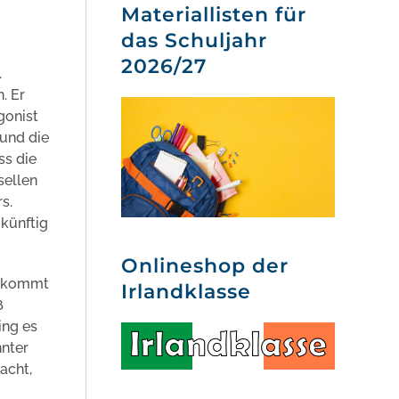
Materiallisten für
das Schuljahr
2026/27
.
. Er
gonist
 und die
ss die
sellen
s.
ukünftig
Onlineshop der
, kommt
Irlandklasse
ß
ing es
nnter
acht,