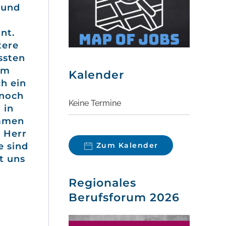
 und
nt.
tere
ssten
mm
Kalender
ch ein
 noch
Keine Termine
 in
kamen
, Herr
e sind
Zum Kalender
t uns
Regionales
Berufsforum 2026