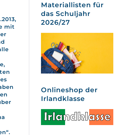
Materiallisten für
das Schuljahr
2013,
2026/27
e mit
ber
nd
lle
e,
sten
ees
haben
Onlineshop der
fen
Irlandklasse
über
na
en“.