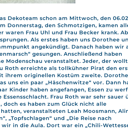
das Dekoteam schon am Mittwoch, den 06.02.
Am Donnerstag, den Schmotzigen, kamen all
der waren Frau Uhl und Frau Becker krank. A
gesprungen. Als erstes haben uns Dorothee u
rammpunkt angekündigt. Danach haben wir a
renmarsch“ gesungen. Anschließend haben
e Modenschau veranstaltet. Jeder, der wollt
u Roth erreichte als tollkühner Pirat den er
t ihrem originellen Kostüm zweite. Doroth
 las uns ein paar „Häschenwitze“ vor. Dann 
paar Kinder haben angefangen, Essen zu wer
 Essensschlacht. Frau Roth war sehr sauer 
 doch es haben zum Glück nicht alle
hatten, veranstalteten Leah Moosmann, Ali
n“, „Topfschlagen“ und „Die Reise nach
wir in die Aula. Dort war ein „Chili-Wettess