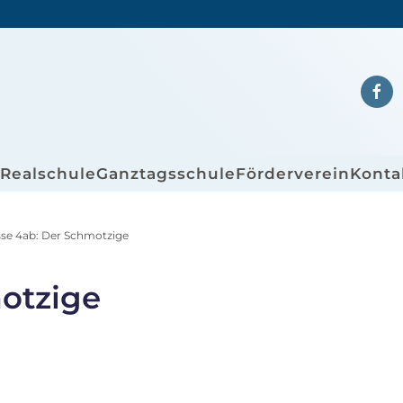
/Realschule
Ganztagsschule
Förderverein
Konta
sse 4ab: Der Schmotzige
otzige