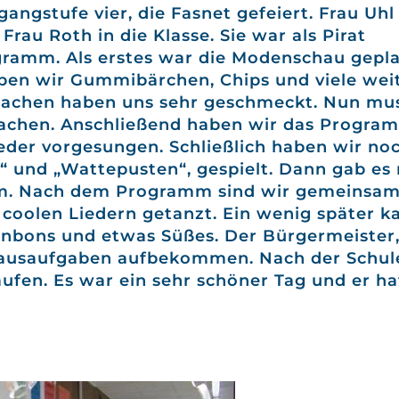
ngstufe vier, die Fasnet gefeiert. Frau Uhl
rau Roth in die Klasse. Sie war als Pirat
ogramm. Als erstes war die Modenschau gepla
en wir Gummibärchen, Chips und viele wei
 Sachen haben uns sehr geschmeckt. Nun mu
achen. Anschließend haben wir das Progra
ieder vorgesungen. Schließlich haben wir no
n“ und „Wattepusten“, gespielt. Dann gab es
m. Nach dem Programm sind wir gemeinsam
u coolen Liedern getanzt. Ein wenig später 
Bonbons und etwas Süßes. Der Bürgermeister
 Hausaufgaben aufbekommen. Nach der Schul
aufen. Es war ein sehr schöner Tag und er ha