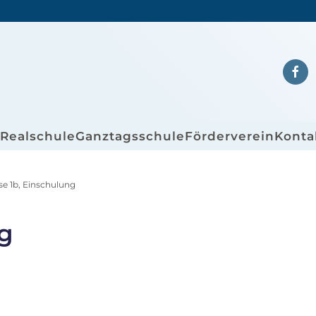
/Realschule
Ganztagsschule
Förderverein
Konta
se 1b, Einschulung
ng