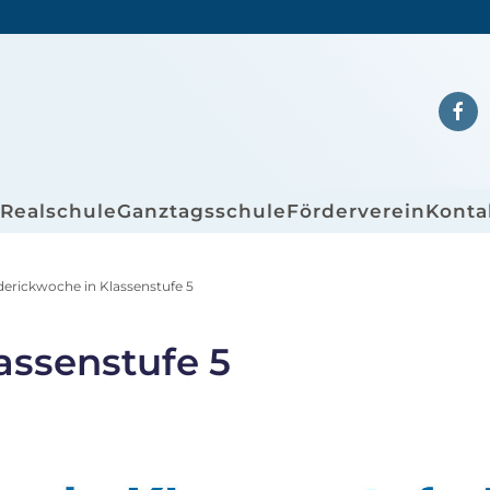
/Realschule
Ganztagsschule
Förderverein
Konta
derickwoche in Klassenstufe 5
assenstufe 5