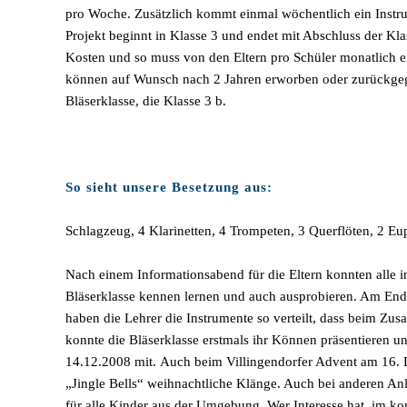
pro Woche. Zusätzlich kommt einmal wöchentlich ein Instrum
Projekt beginnt in Klasse 3 und endet mit Abschluss der Kla
Kosten und so muss von den Eltern pro Schüler monatlich e
können auf Wunsch nach 2 Jahren erworben oder zurückge
Bläserklasse, die Klasse 3 b.
So sieht unsere Besetzung aus:
Schlagzeug, 4 Klarinetten, 4 Trompeten, 3 Querflöten, 2 
Nach einem Informationsabend für die Eltern konnten alle i
Bläserklasse kennen lernen und auch ausprobieren. Am End
haben die Lehrer die Instrumente so verteilt, dass beim Z
konnte die Bläserklasse erstmals ihr Können präsentieren 
14.12.2008 mit.
Auch beim Villingendorfer Advent am 16. 
„Jingle Bells“ weihnachtliche Klänge. Auch bei anderen An
für alle Kinder aus der Umgebung. Wer Interesse hat, im ko