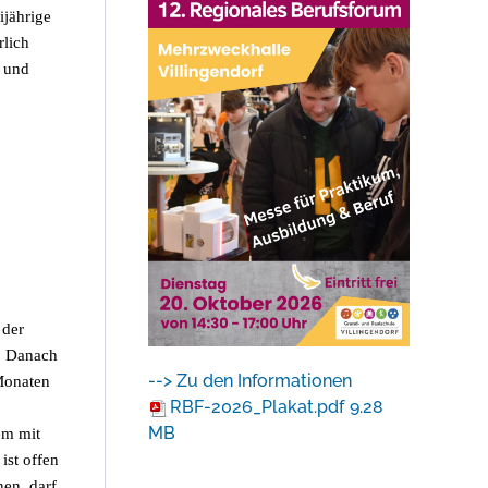
ijährige
rlich
t und
 der
. Danach
--> Zu den Informationen
Monaten
RBF-2026_Plakat.pdf
9.28
MB
em mit
ist offen
nen, darf