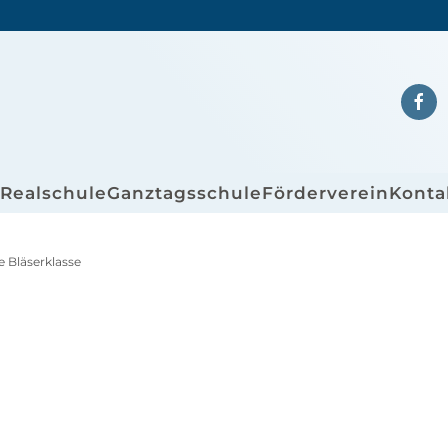
/Realschule
Ganztagsschule
Förderverein
Konta
e Bläserklasse