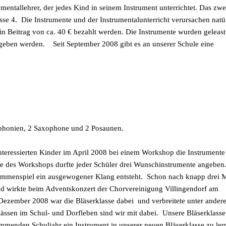
entallehrer, der jedes Kind in seinem Instrument unterrichtet. Das zwe
sse 4.
Die Instrumente und der Instrumentalunterricht verursachen natü
in Beitrag von ca. 40 € bezahlt werden. Die Instrumente wurden geleas
geben werden.
Seit September 2008 gibt es an unserer Schule eine
Euphonien, 2 Saxophone und 2 Posaunen.
nteressierten Kinder im April 2008 bei einem Workshop die Instrumente
e des Workshops durfte jeder Schüler drei Wunschinstrumente angeben
usammenspiel ein ausgewogener Klang entsteht.
Schon nach knapp drei 
und wirkte beim Adventskonzert der Chorvereinigung Villingendorf am
Dezember 2008 war die Bläserklasse dabei
und verbreitete unter ander
lässen im Schul- und Dorfleben sind wir mit dabei.
Unsere Bläserklasse 
mmenden Schuljahr ein Instrument in unserer neuen Bläserklasse zu ler