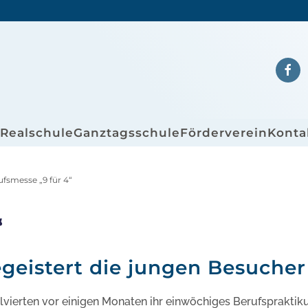
/Realschule
Ganztagsschule
Förderverein
Konta
ufsmesse „9 für 4“
“
egeistert die jungen Besucher
lvierten vor einigen Monaten ihr einwöchiges Berufspraktik