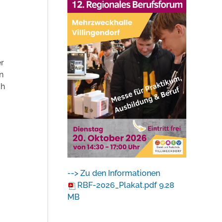
er
n
ch
--> Zu den Informationen
RBF-2026_Plakat.pdf
9.28
MB