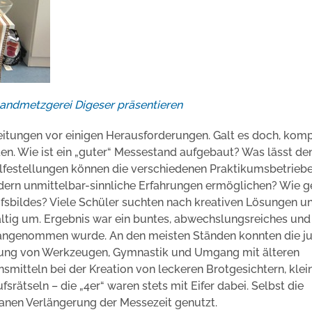
Landmetzgerei Digeser präsentieren
eitungen vor einigen Herausforderungen. Galt es doch, kom
n. Wie ist ein „guter“ Messestand aufgebaut? Was lässt de
ilfestellungen können die verschiedenen Praktikumsbetrieb
dern unmittelbar-sinnliche Erfahrungen ermöglichen? Wie g
ufsbildes? Viele Schüler suchten nach kreativen Lösungen u
fältig um. Ergebnis war ein buntes, abwechslungsreiches und
 angenommen wurde. An den meisten Ständen konnten die j
ndung von Werkzeugen, Gymnastik und Umgang mit älteren
mitteln bei der Kreation von leckeren Brotgesichtern, klei
ätseln – die „4er“ waren stets mit Eifer dabei. Selbst die
nen Verlängerung der Messezeit genutzt.