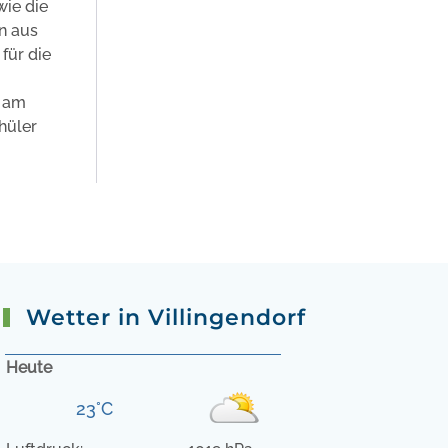
wie die
n aus
für die
e am
hüler
Wetter in Villingendorf
Heute
23°C