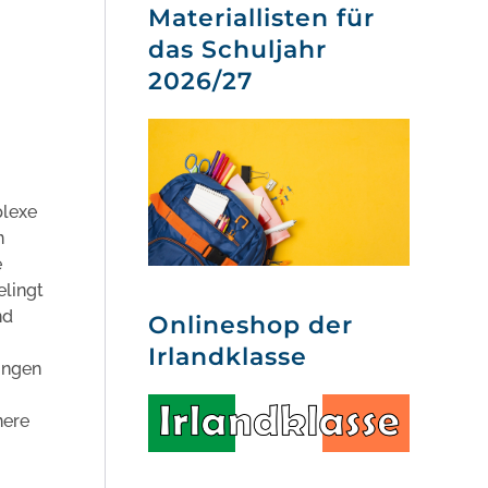
Materiallisten für
das Schuljahr
2026/27
plexe
n
e
elingt
nd
Onlineshop der
Irlandklasse
ungen
nere