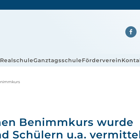
/Realschule
Ganztagsschule
Förderverein
Konta
enimmkurs
chen Benimmkurs wurde
 Schülern u.a. vermittel