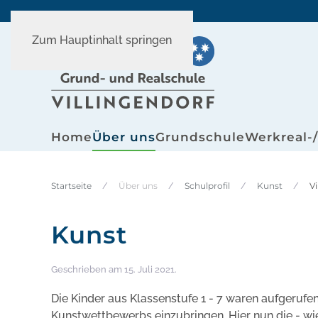
Zum Hauptinhalt springen
Home
Über uns
Grundschule
Werkreal-
Startseite
Über uns
Schulprofil
Kunst
Vi
Kunst
Geschrieben am
15. Juli 2021
.
Die Kinder aus Klassenstufe 1 - 7 waren aufgeruf
Kunstwettbewerbs einzubringen. Hier nun die - wi