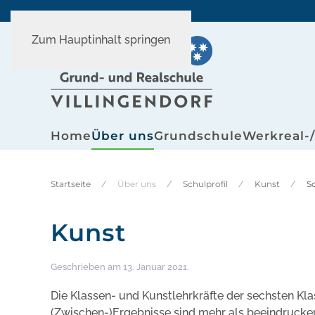
Zum Hauptinhalt springen
Home
Über uns
Grundschule
Werkreal-
Startseite
Über uns
Schulprofil
Kunst
S
Kunst
Geschrieben am
13. Januar 2021
.
Die Klassen- und Kunstlehrkräfte der sechsten Kl
(Zwischen-)Ergebnisse sind mehr als beeindrucke