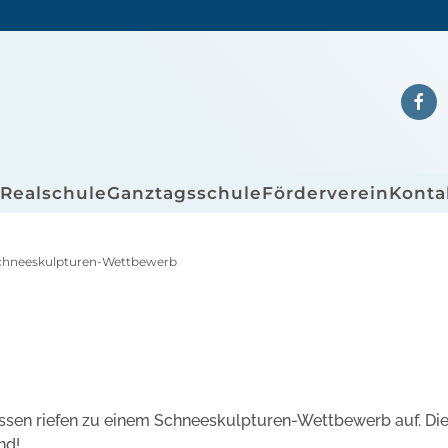
/Realschule
Ganztagsschule
Förderverein
Konta
chneeskulpturen-Wettbewerb
assen riefen zu einem Schneeskulpturen-Wettbewerb auf. Di
nd!