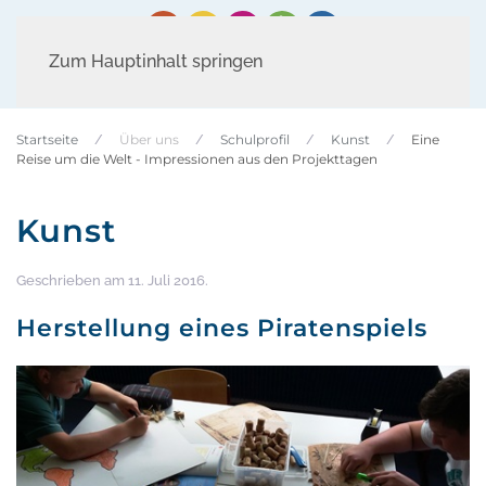
Zum Hauptinhalt springen
Startseite
Über uns
Schulprofil
Kunst
Eine
Reise um die Welt - Impressionen aus den Projekttagen
Kunst
Geschrieben am
11. Juli 2016
.
Herstellung eines Piratenspiels