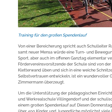
Training für den großen Spendenlauf
Von einer Bereicherung spricht auch Schulleiter 
samt neuer Mensa würde eine Turn- und Bewegung
Sport, aber auch im offenen Ganztag elementar ver
Fördervereinsvorsitzende der Schule sind von der Si
Kletterwand üben und sich in eine weiche Schnitz
Selbstvertrauen entwickeln, ist ein wundervoller G
Zimmermann überzeugt.
Um die Unterstützung der pädagogischen Einrichtun
und Werkrealschule Villingendorf und der schulis
einem großen Spendenlauf auf. Diesen Donnerstag
über 400 Kinder und Jugendliche möglichst viele