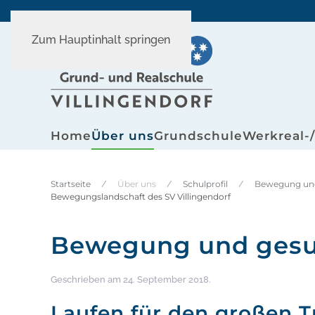
Zum Hauptinhalt springen
Home
Über uns
Grundschule
Werkreal-
Startseite
Über uns
Schulprofil
Bewegung un
Bewegungslandschaft des SV Villingendorf
Bewegung und gesu
Geschrieben am
24. September 2018
.
Laufen für den großen 