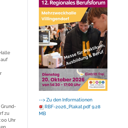
Halle
 auf
r
--> Zu den Informationen
e Grund-
RBF-2026_Plakat.pdf
9.28
rf zu
MB
:00 Uhr
ten