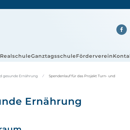
/Realschule
Ganztagsschule
Förderverein
Konta
d gesunde Ernährung
Spendenlauf für das Projekt Turn- und
nde Ernährung
Traum