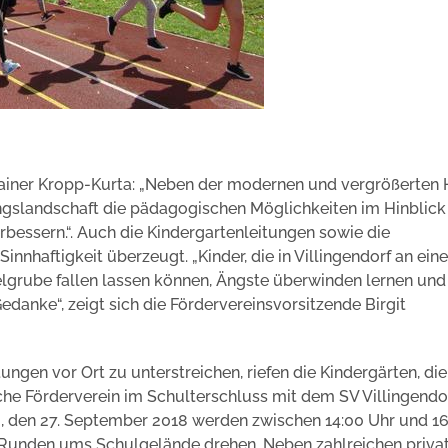
Rainer Kropp-Kurta: „Neben der modernen und vergrößerten 
slandschaft die pädagogischen Möglichkeiten im Hinblick
bessern.“. Auch die Kindergartenleitungen sowie die
nnhaftigkeit überzeugt. „Kinder, die in Villingendorf an eine
elgrube fallen lassen können, Ängste überwinden lernen und
edanke“, zeigt sich die Fördervereinsvorsitzende Birgit
gen vor Ort zu unterstreichen, riefen die Kindergärten, di
che Förderverein im Schulterschluss mit dem SV Villingendo
, den 27. September 2018 werden zwischen 14:00 Uhr und 16
 Runden ums Schulgelände drehen. Neben zahlreichen priva