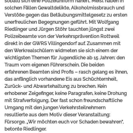
sobald sich eine Polizeiuniform nähert. Meist haben in
solchen Fällen Gewaltdelikte, Alkoholmissbrauch und
Verstöße gegen das Betäubungsmittelgesetz zu ersten
unerfreulichen Begegnungen geführt. Mit Wolfgang
Riedlinger und Jürgen Stöhr tauchten jüngst zwei
Polizeibeamte von der Verkehrsprävention Rottweil
direkt in der GWRS Villingendorf auf. Zusammen mit
den Werkrealschülern widmeten sie sich einem der
wichtigsten Themen für Jugendliche ab 15 Jahren: den
Traum vom eigenen Führerschein. Die beiden
erfahrenen Beamten sind Profis – rasch gelang es ihnen,
das anfänglich vorhandene Eis aus Schüchternheit,
Zurück- und Abwartehaltung zu brechen. Kein
erhobener Zeigefinger, keine Paragrafen, keine Drohung
mit Strafverfolgung. Der fast schon freundschaftliche
Umgang mit den jungen Verkehrsteilnehmern
resultierte aus dem Motiv dieser Veranstaltung:
Fürsorge. „Wir möchten euch vor Schaden bewahren“,
betonte Riedlinger.