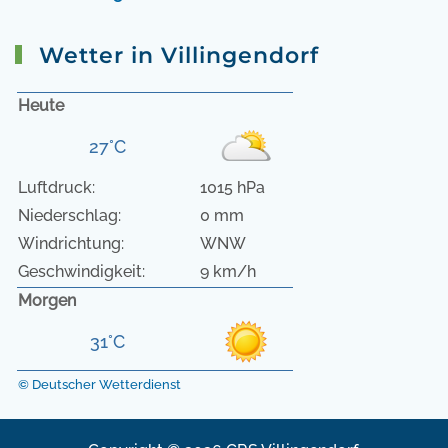
Wetter in Villingendorf
Heute
27°C
Luftdruck:
1015 hPa
Niederschlag:
0 mm
Windrichtung:
WNW
Geschwindigkeit:
9 km/h
Morgen
31°C
© Deutscher Wetterdienst