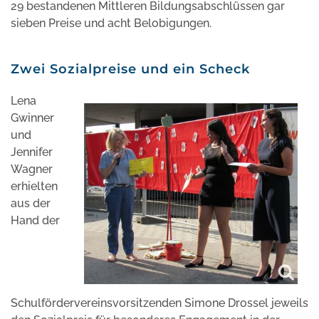
29 bestandenen Mittleren Bildungsabschlüssen gar
sieben Preise und acht Belobigungen.
Zwei Sozialpreise und ein Scheck
Lena
Gwinner
und
Jennifer
Wagner
erhielten
aus der
Hand der
Schulfördervereinsvorsitzenden Simone Drossel jeweils