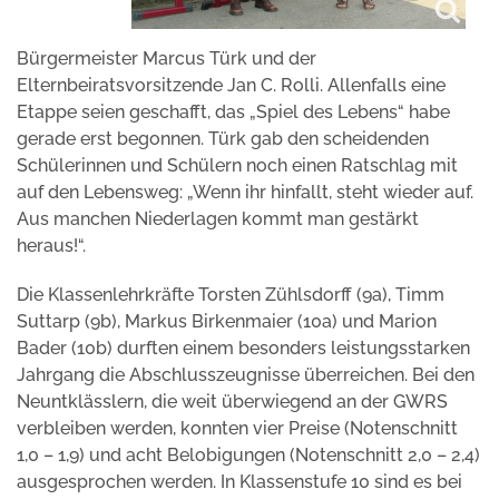
Bürgermeister Marcus Türk und der
Elternbeiratsvorsitzende Jan C. Rolli. Allenfalls eine
Etappe seien geschafft, das „Spiel des Lebens“ habe
gerade erst begonnen. Türk gab den scheidenden
Schülerinnen und Schülern noch einen Ratschlag mit
auf den Lebensweg: „Wenn ihr hinfallt, steht wieder auf.
Aus manchen Niederlagen kommt man gestärkt
heraus!“.
Die Klassenlehrkräfte Torsten Zühlsdorff (9a), Timm
Suttarp (9b), Markus Birkenmaier (10a) und Marion
Bader (10b) durften einem besonders leistungsstarken
Jahrgang die Abschlusszeugnisse überreichen. Bei den
Neuntklässlern, die weit überwiegend an der GWRS
verbleiben werden, konnten vier Preise (Notenschnitt
1,0 – 1,9) und acht Belobigungen (Notenschnitt 2,0 – 2,4)
ausgesprochen werden. In Klassenstufe 10 sind es bei