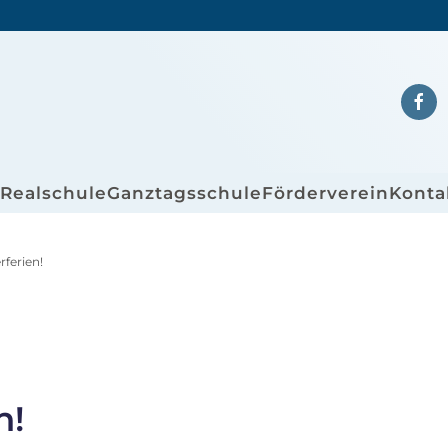
/Realschule
Ganztagsschule
Förderverein
Konta
ferien!
n!