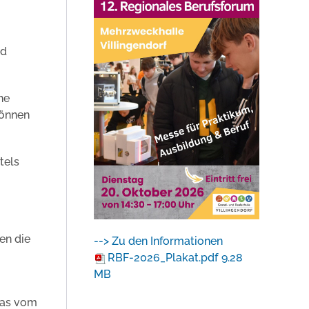
nd
he
Können
tels
en die
--> Zu den Informationen
RBF-2026_Plakat.pdf
9.28
MB
 das vom