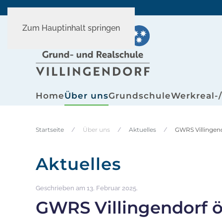
Zum Hauptinhalt springen
Home
Über uns
Grundschule
Werkreal-
Startseite
Über uns
Aktuelles
GWRS Villingend
Aktuelles
Geschrieben am
13. Februar 2025
.
GWRS Villingendorf ö