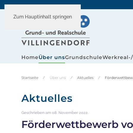
Zum Hauptinhalt springen
Home
Über uns
Grundschule
Werkreal-
Startseite
Über uns
Aktuelles
Förderwettbew
Aktuelles
Geschrieben am
08. November 2022
.
Förderwettbewerb vo