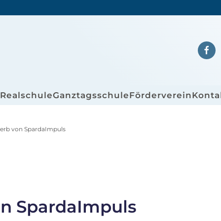
/Realschule
Ganztagsschule
Förderverein
Konta
erb von SpardaImpuls
n SpardaImpuls