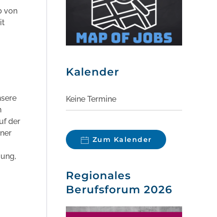
b von
it
Kalender
nsere
Keine Termine
n
uf der
ner
Zum Kalender
mung,
Regionales
Berufsforum 2026