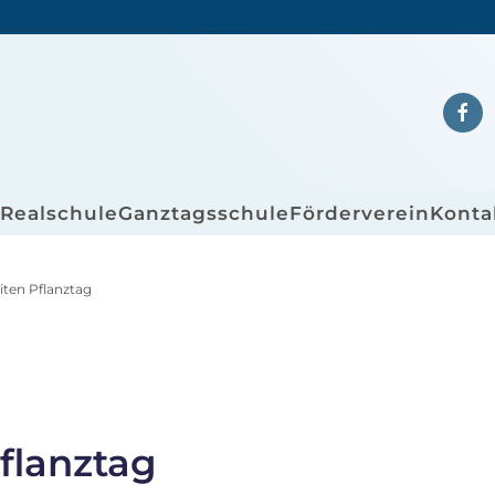
/Realschule
Ganztagsschule
Förderverein
Konta
ten Pflanztag
flanztag