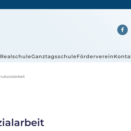
/Realschule
Ganztagsschule
Förderverein
Konta
ulsozialarbeit
ialarbeit