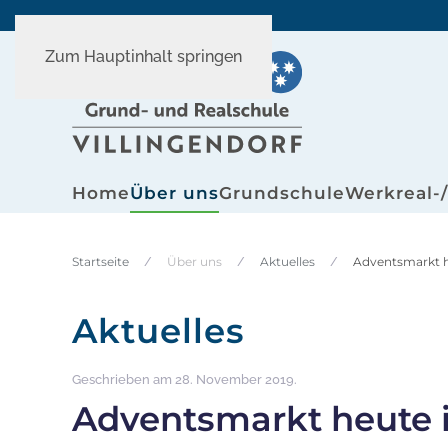
Zum Hauptinhalt springen
Home
Über uns
Grundschule
Werkreal-
Startseite
Über uns
Aktuelles
Adventsmarkt he
Aktuelles
Geschrieben am
28. November 2019
.
Adventsmarkt heute i