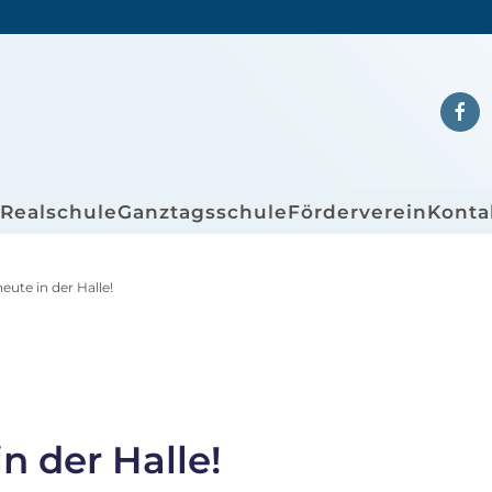
/Realschule
Ganztagsschule
Förderverein
Konta
ute in der Halle!
n der Halle!