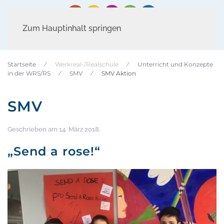
Zum Hauptinhalt springen
Startseite
Werkreal-/Realschule
Unterricht und Konzepte
in der WRS/RS
SMV
SMV Aktion
SMV
Geschrieben am
14. März 2018
.
„Send a rose!“