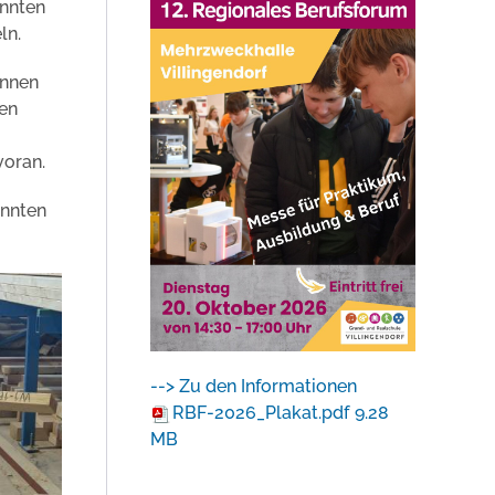
onnten
ln.
innen
ten
voran.
onnten
--> Zu den Informationen
RBF-2026_Plakat.pdf
9.28
MB