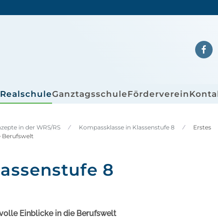
/Realschule
Ganztagsschule
Förderverein
Konta
nzepte in der WRS/RS
Kompassklasse in Klassenstufe 8
Erstes
e Berufswelt
assenstufe 8
olle Einblicke in die Berufswelt