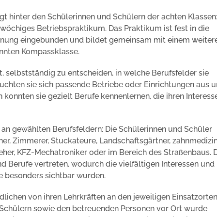
t hinter den Schülerinnen und Schülern der achten Klassen
inwöchiges Betriebspraktikum. Das Praktikum ist fest in die
anung eingebunden und bildet gemeinsam mit einem weiter
annten Kompassklasse.
, selbstständig zu entscheiden, in welche Berufsfelder sie
uchten sie sich passende Betriebe oder Einrichtungen aus 
konnten sie gezielt Berufe kennenlernen, die ihren Interess
lt an gewählten Berufsfeldern: Die Schülerinnen und Schüler
er, Zimmerer, Stuckateure, Landschaftsgärtner, zahnmedizi
ieher, KFZ-Mechatroniker oder im Bereich des Straßenbaus. 
 Berufe vertreten, wodurch die vielfältigen Interessen und
fe besonders sichtbar wurden.
chen von ihren Lehrkräften an den jeweiligen Einsatzorte
 Schülern sowie den betreuenden Personen vor Ort wurde