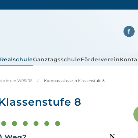
/Realschule
Ganztagsschule
Förderverein
Konta
pte in der WRS/RS
Kompassklasse in Klassenstufe 8
Klassenstufe 8
uf in der Bildungsakademie Rottweil - Stuckateur
roBeruf in der Bildungsakademie Rottweil - Bäcker/Verkauf
ProBeruf in der Bildungsakademie Rottweil - Zimmerer
ProBeruf in der Bildungsakademie Rottweil - Friseur
ProBeruf in der Bildungsakademie Rottweil - Me
Ausbildungsbotschafter zu Besuch
Betriebsbesichtigungen
Betriebsbesichtigungen
r) Weg?