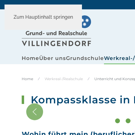
Zum Hauptinhalt springen
Home
Über uns
Grundschule
Werkreal-
Home
Werkreal-/Realschule
Unterricht und Konze
Kompassklasse in 
ProBer
P
Wohin führt mein (berufliche