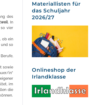
Materiallisten für
das Schuljahr
2026/27
ang des
tweil
. In
so vier
, ob ein
t und so
Berufe,
et sowie
Onlineshop der
uer/in“
Irlandklasse
eigener
ltet, im
llen die
können.