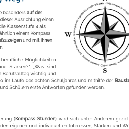
le besonders
auf der
dieser Ausrichtung einen
die Klassenstufe 8 als
 ähnlich einem Kompass,
fzuzeigen
und
mit ihnen
en
.
 berufliche Möglichkeiten
und Stärken?“, „Was sind
m Berufsalltag wichtig und
 so im Laufe des achten Schuljahres und mithilfe der
Bauste
und Schülern erste Antworten gefunden werden.
erung (
Kompass-Stunden
) wird sich unter Anderem geziel
en eigenen und individuellen Interessen, Stärken und W