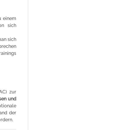
u einem
on sich
man sich
prechen
rainings
AC) zur
sen und
tionale
tand der
rdern.