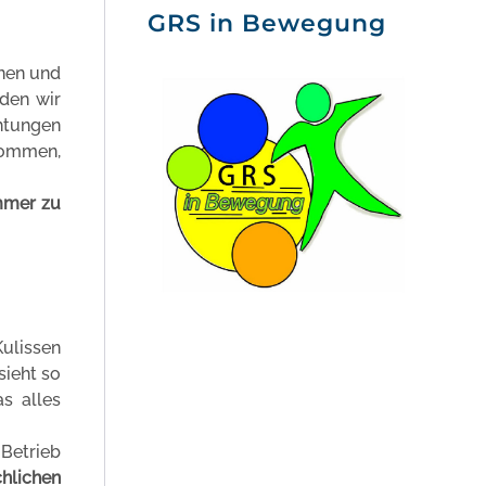
GRS in Bewegung
rnen und
aden wir
chtungen
kommen,
mmer zu
Kulissen
sieht so
s alles
 Betrieb
hlichen