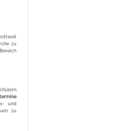
ottweil
rche zu
Bereich
Schülern
termine
ms- und
nsam zu