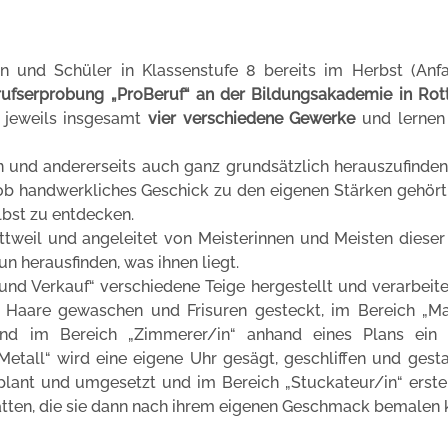
n und Schüler in Klassenstufe 8 bereits im Herbst (Anf
fserprobung „ProBeruf“ an der Bildungsakademie in Rot
 jeweils insgesamt
vier verschiedene Gewerke
und lernen 
en und andererseits auch ganz grundsätzlich herauszufinden
, ob handwerkliches Geschick zu den eigenen Stärken gehör
lbst zu entdecken.
weil und angeleitet von Meisterinnen und Meisten dieser 
n herausfinden, was ihnen liegt.
und Verkauf“ verschiedene Teige hergestellt und verarbeit
“ Haare gewaschen und Frisuren gesteckt, im Bereich „Ma
d im Bereich „Zimmerer/in“ anhand eines Plans ein 
Metall“ wird eine eigene Uhr gesägt, geschliffen und gesta
plant und umgesetzt und im Bereich „Stuckateur/in“ erste
atten, die sie dann nach ihrem eigenen Geschmack bemalen 