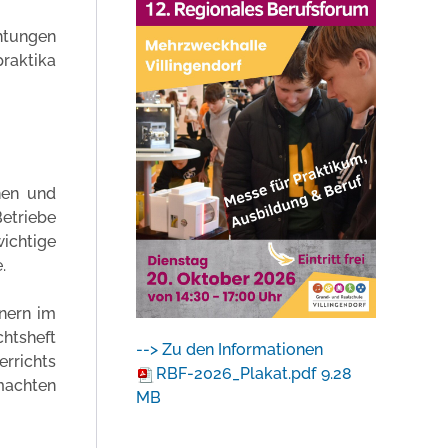
htungen
praktika
nen und
Betriebe
ichtige
.
nern im
chtsheft
--> Zu den Informationen
rrichts
RBF-2026_Plakat.pdf
9.28
emachten
MB