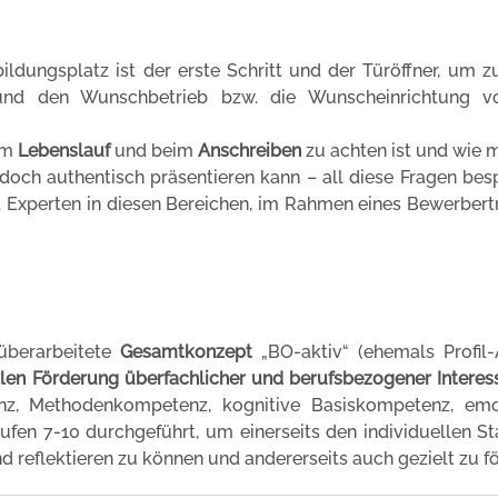
dungsplatz ist der erste Schritt und der Türöffner, um z
nd den Wunschbetrieb bzw. die Wunscheinrichtung v
im
Lebenslauf
und beim
Anschreiben
zu achten ist und wie 
och authentisch präsentieren kann – all diese Fragen bes
d Experten in diesen Bereichen, im Rahmen eines Bewerbert
überarbeitete
Gesamtkonzept
„BO-aktiv“ (ehemals Profil-
llen Förderung
überfachlicher und berufsbezogener Interes
z, Methodenkompetenz, kognitive Basiskompetenz, emo
ufen 7-10 durchgeführt, um einerseits den individuellen S
 reflektieren zu können und andererseits auch gezielt zu fö