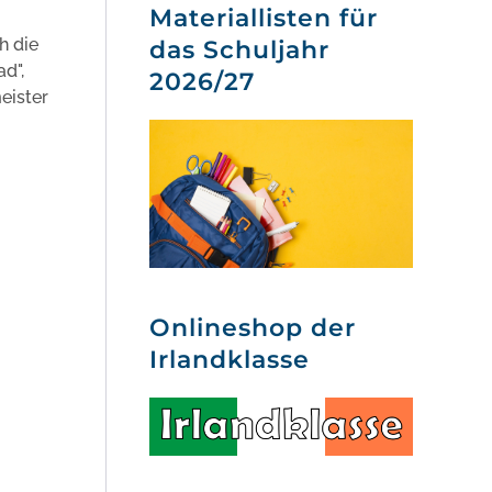
Materiallisten für
h die
das Schuljahr
d",
2026/27
eister
Onlineshop der
Irlandklasse