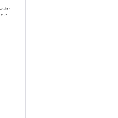
sache
 die