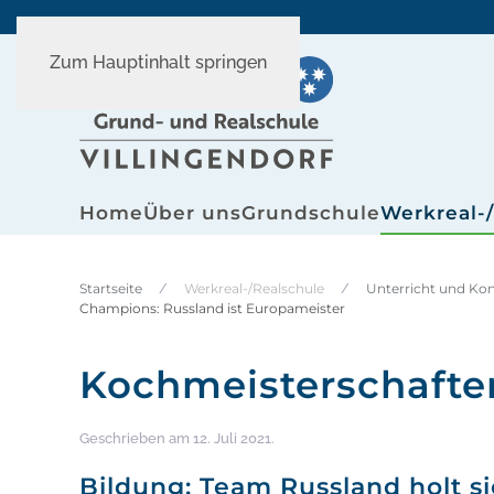
Zum Hauptinhalt springen
Home
Über uns
Grundschule
Werkreal-
Startseite
Werkreal-/Realschule
Unterricht und Ko
Champions: Russland ist Europameister
Kochmeisterschafte
Geschrieben am
12. Juli 2021
.
Bildung: Team Russland holt s