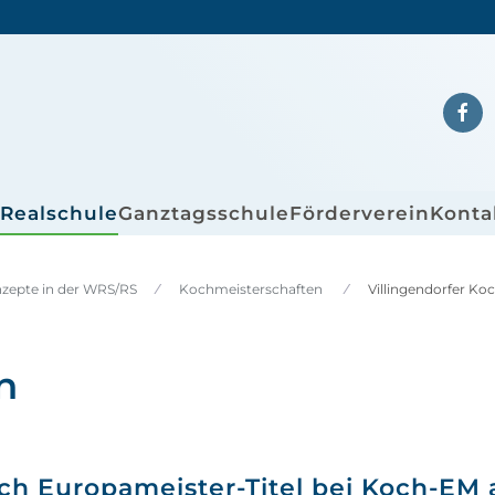
/Realschule
Ganztagsschule
Förderverein
Konta
nzepte in der WRS/RS
Kochmeisterschaften
Villingendorfer Ko
n
ich Europameister-Titel bei Koch-EM 