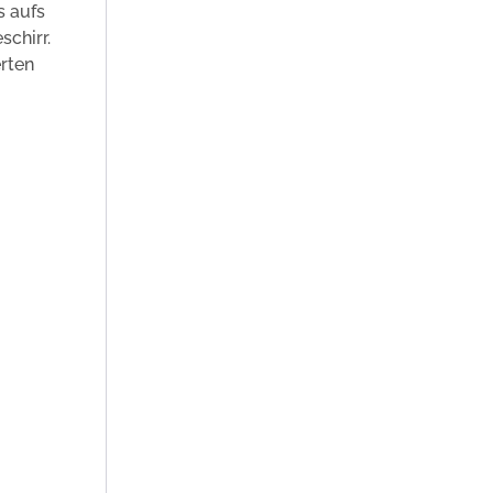
s aufs
chirr.
erten