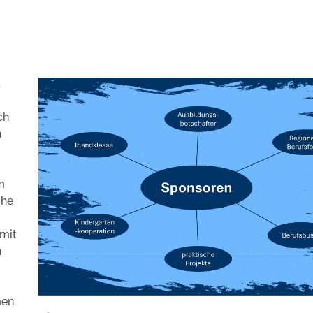
d
ch
n
m
che
mit
n
en.