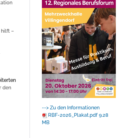
kation
ilft –
d
iterten
r den
--> Zu den Informationen
RBF-2026_Plakat.pdf
9.28
MB