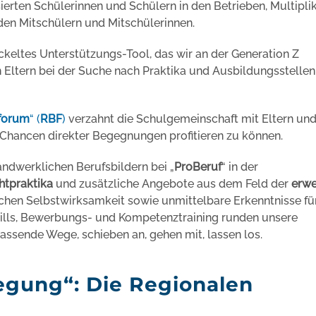
ierten Schülerinnen und Schülern in den Betrieben, Multipli
den Mitschülern und Mitschülerinnen.
wickeltes Unterstützungs-Tool, das wir an der Generation Z
Eltern bei der Suche nach Praktika und Ausbildungsstellen h
sforum
“ (
RBF
)
verzahnt die Schulgemeinschaft mit Eltern un
 Chancen direkter Begegnungen profitieren zu können.
ndwerklichen Berufsbildern bei „
ProBeruf
“ in der
chtpraktika
und zusätzliche Angebote aus dem Feld der
erwe
hen Selbstwirksamkeit sowie unmittelbare Erkenntnisse fü
ills, Bewerbungs- und Kompetenztraining runden unsere
passende Wege, schieben an, gehen mit, lassen los.
gung“: Die Regionalen