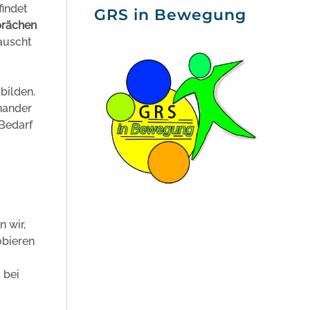
 findet
GRS in Bewegung
prächen
auscht
bilden.
nander
 Bedarf
n wir,
obieren
 bei