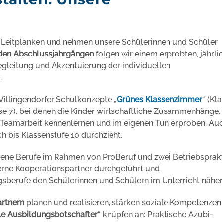
lle Leitplanken und nehmen unsere Schülerinnen und Schüler
 den Abschlussjahrgängen
folgen wir einem erprobten, jährli
leitung und Akzentuierung der individuellen
.
illingendorfer Schulkonzepte „
Grünes Klassenzimmer
“ (Kla
sse 7), bei denen die Kinder wirtschaftliche Zusammenhänge,
 Teamarbeit kennenlernen und im eigenen Tun erproben. Au
ch bis Klassenstufe 10 durchzieht.
dene Berufe im Rahmen von ProBeruf und zwei Betriebsprak
erne Kooperationspartner durchgeführt und
sberufe den Schülerinnen und Schülern im Unterricht näher
rtnern
planen und realisieren, stärken soziale Kompetenzen
le Ausbildungsbotschafter
“ knüpfen an: Praktische Azubi-