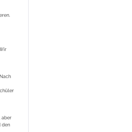
eren.
Wir
 Nach
Schüler
, aber
d den