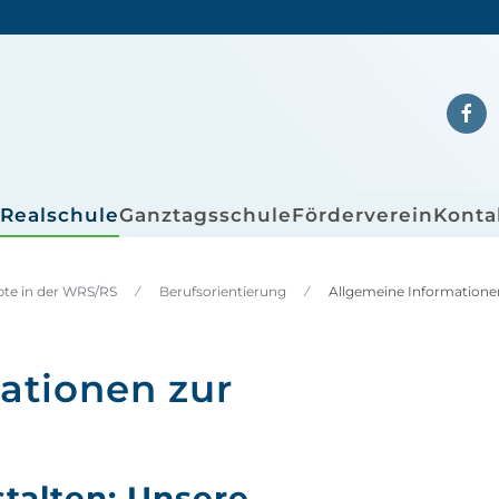
/Realschule
Ganztagsschule
Förderverein
Konta
pte in der WRS/RS
Berufsorientierung
Allgemeine Informatione
ationen zur
talten: Unsere