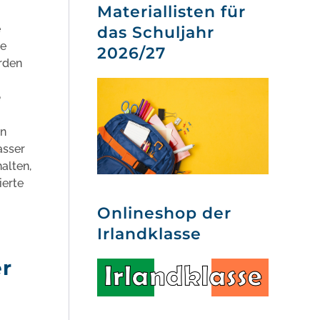
Materiallisten für
e
das Schuljahr
se
2026/27
rden
en
asser
alten,
ierte
Onlineshop der
Irlandklasse
er