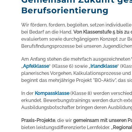
Berufsorientierung
Wir fördern, fordern, begleiten, setzen individue
bei Bedarf an die Hand.
Von Klassenstufe 5 bis zu
evaluiertem sowie durchgängigem Konzept zur Beg
Berufsfindungsprozesse bei unseren Jugendlichen
Am Anfang stehen die mehrfach ausgezeichneten V
„
Apfelklasse
“ (Klasse 6) sowie „
Irlandklasse
“ (Kla
planerisches Vorgehen, Kalkulationsprozesse und
beginnt das mehrjährige Projekt "BO-Aktiv", das si
In der
Kompassklasse
(Klasse 8) werden verschie
erkundet. Bewerbungstrainings werden durch ext
Ausbildungsbotschafter bringen deren Ausbildung
Praxis-Projekte
, die wir
gemeinsam mit unseren Pa
bieten leistungsdifferenzierte Lernfelder. „
Regiona