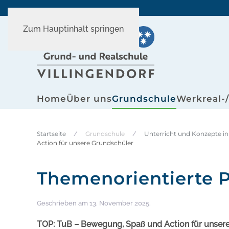
Zum Hauptinhalt springen
Home
Über uns
Grundschule
Werkreal-
Startseite
Grundschule
Unterricht und Konzepte in
Action für unsere Grundschüler
Themenorientierte P
Geschrieben am
13. November 2025
.
TOP: TuB – Bewegung, Spaß und Action für unser