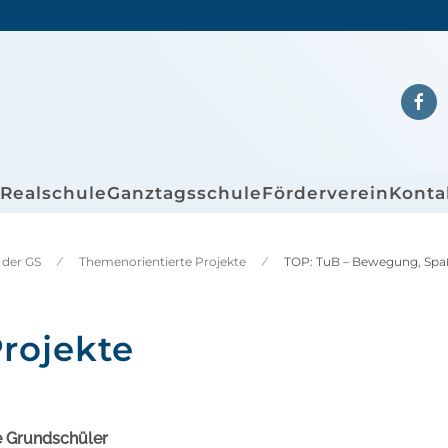
/Realschule
Ganztagsschule
Förderverein
Konta
 der GS
Themenorientierte Projekte
TOP: TuB – Bewegung, Spa
rojekte
e Grundschüler