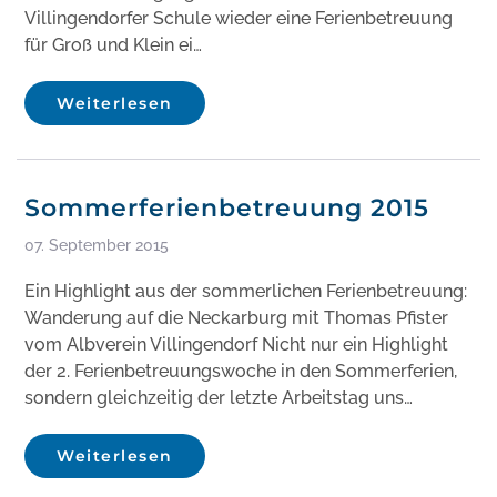
Villingendorfer Schule wieder eine Ferienbetreuung
für Groß und Klein ei…
Weiterlesen
Sommerferienbetreuung 2015
07. September 2015
Ein Highlight aus der sommerlichen Ferienbetreuung:
Wanderung auf die Neckarburg mit Thomas Pfister
vom Albverein Villingendorf Nicht nur ein Highlight
der 2. Ferienbetreuungswoche in den Sommerferien,
sondern gleichzeitig der letzte Arbeitstag uns…
Weiterlesen