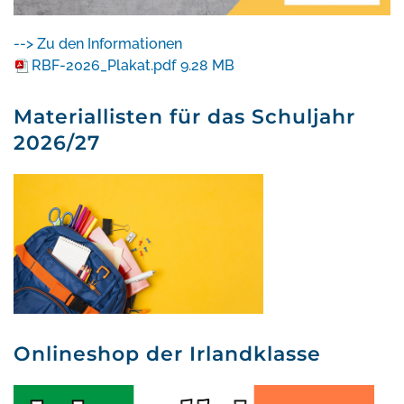
--> Zu den Informationen
RBF-2026_Plakat.pdf
9.28 MB
Materiallisten für das Schuljahr
2026/27
Onlineshop der Irlandklasse