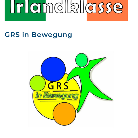
GRS in Bewegung