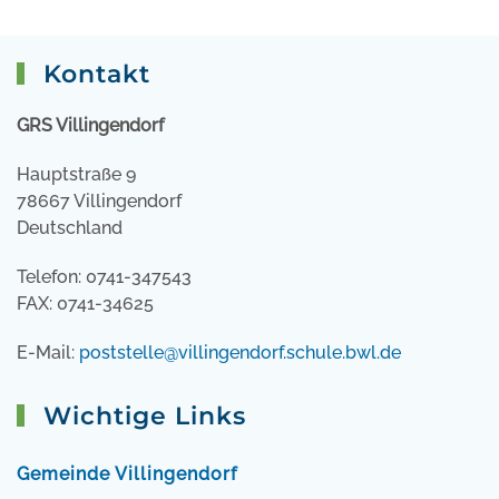
Kontakt
GRS Villingendorf
Hauptstraße 9
78667 Villingendorf
Deutschland
Telefon: 0741-347543
FAX: 0741-34625
E-Mail:
poststelle@villingendorf.schule.bwl.de
Wichtige Links
Gemeinde Villingendorf