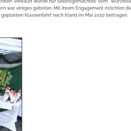
rtreten. Verkauft wurde nur Selbstgemachtes: Vom "Wurzels
ern war einiges geboten. Mit ihrem Engagement möchten di
er geplanten Klassenfahrt nach Irland im Mai 2010 beitragen.