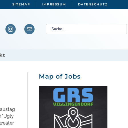
SITEMAP
IMPRESSUM
DATENSCHUTZ
kt
Map of Jobs
laustag
s "Ugly
sweater