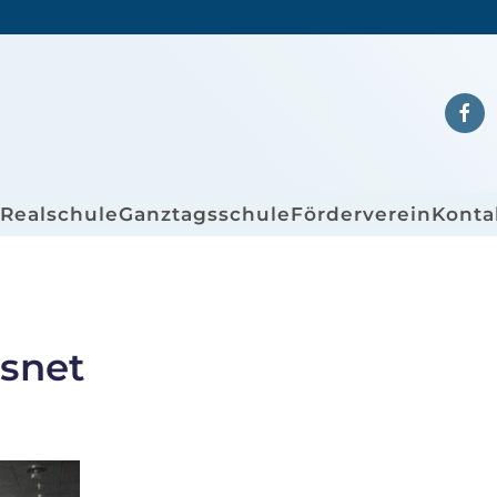
/Realschule
Ganztagsschule
Förderverein
Konta
asnet