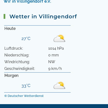
Wir in Villingendorf e.V.
Wetter in Villingendorf
Heute
27°C
Luftdruck:
1014 hPa
Niederschlag:
0 mm
Windrichtung:
NW
Geschwindigkeit:
9 km/h
Morgen
33°C
© Deutscher Wetterdienst