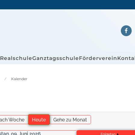
/Realschule
Ganztagsschule
Förderverein
Konta
Kalender
ach Woche
Heute
Gehe zu Monat
stag, 09. Juni 2026
Folgetag